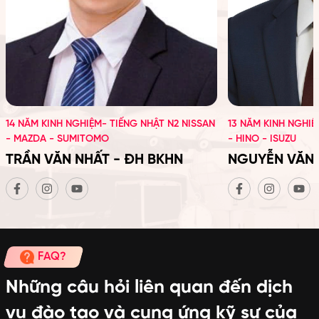
14 NĂM KINH NGHIỆM- TIẾNG NHẬT N2 NISSAN
13 NĂM KINH NGHIỆ
- MAZDA - SUMITOMO
- HINO - ISUZU
TRẦN VĂN NHẤT - ĐH BKHN
NGUYỄN VĂN 
FAQ?
Những câu hỏi liên quan đến dịch
vụ đào tạo và cung ứng kỹ sư của