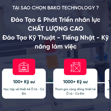
TẠI SAO CHỌN BAKO TECHNOLOGY ?
Đào Tạo & Phát Triển nhân lực
CHẤT LƯỢNG CAO
Đào Tạo Kỹ Thuật - Tiếng Nhật - Kỹ
năng làm việc
100+ Kỹ sư
1000+ Kỹ sư
1
Học tập về thiết kế Ô tô - Cơ
Tham gia cộng đồng thiết kế
về 
Khí
Ô tô - Cơ Khí