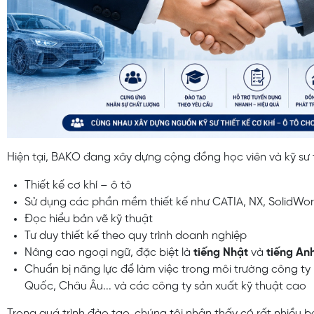
Hiện tại, BAKO đang xây dựng cộng đồng học viên và kỹ sư 
Thiết kế cơ khí – ô tô
Sử dụng các phần mềm thiết kế như CATIA, NX, SolidWor
Đọc hiểu bản vẽ kỹ thuật
Tư duy thiết kế theo quy trình doanh nghiệp
Nâng cao ngoại ngữ, đặc biệt là
tiếng Nhật
và
tiếng An
Chuẩn bị năng lực để làm việc trong môi trường công ty
Quốc, Châu Âu... và các công ty sản xuất kỹ thuật cao
Trong quá trình đào tạo, chúng tôi nhận thấy có rất nhiều b