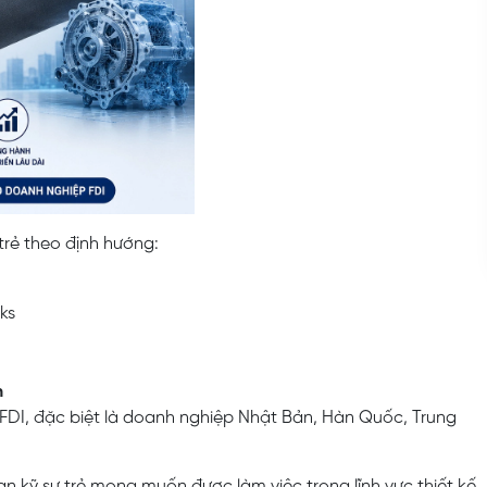
trẻ theo định hướng:
ks
h
 FDI, đặc biệt là doanh nghiệp Nhật Bản, Hàn Quốc, Trung
ạn kỹ sư trẻ mong muốn được làm việc trong lĩnh vực thiết kế