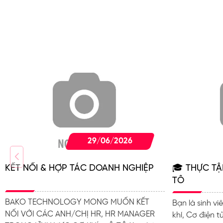
29/06/2026
KẾT NỐI & HỢP TÁC DOANH NGHIỆP
🎓 THỰC TẬ
TÔ
BAKO TECHNOLOGY MONG MUỐN KẾT
Bạn là sinh v
NỐI VỚI CÁC ANH/CHỊ HR, HR MANAGER
khí, Cơ điện t