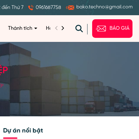
bako.techno@gmail.com
2 đến Thứ 7
0961687758
Thành tích
Hoạt động
Câu hỏi
Liên hệ
BÁO GIÁ
ỆP
ỆP
Dự án nổi bật