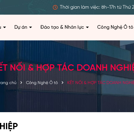
Thời gian làm việc: 8h-17h từ Thứ 
ệu
Dự án
Đào tạo & Nhân lực
Công Nghệ Ô tô
ẾT NỐI & HỢP TÁC DOANH NGHI
rang chủ
Công Nghệ Ô tô
KẾT NỐI & HỢP TÁC DOANH NGHI
HIỆP