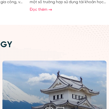
 gia công, vận
một số trường hợp sử dụng tài khoản học
ặc bảo dưỡng.
tập không đúng quy định. Để đảm bảo tính
Đọc thêm
ển chuyên môn
công bằng cho toàn bộ học viên cũng như
m. Khó cạnh
bảo vệ giá trị của chương trình đào tạo,
ác công ty lớn
BAKO Technology xin thông báo như sau:
ao. Luôn đối
QUY ĐỊNH SỬ DỤNG TÀI KHOẢN Mỗi tài
à sự ổn định
khoản chỉ được cấp cho 01 học viên đã
OGY
đăng ký khóa học. Học...