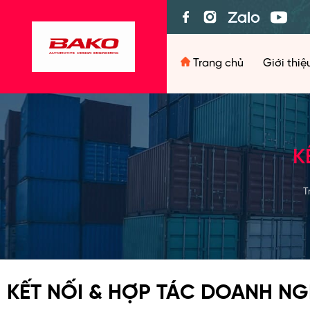
Trang chủ
Giới thi
K
T
KẾT NỐI & HỢP TÁC DOANH NG