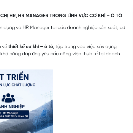
HỊ HR, HR MANAGER TRONG LĨNH VỰC CƠ KHÍ – Ô TÔ
ển dụng và HR Manager tại các doanh nghiệp sản xuất, cơ
u về
thiết kế cơ khí – ô tô
, tập trung vào việc xây dựng
ó khả năng đáp ứng yêu cầu công việc thực tế tại doanh