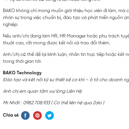
BAKO không chỉ mong muốn giới thiệu học viên đi làm, mà
nhân sự trong việc chuẩn bị, đào tạo và phát triển nguồn ứ
nghiệp.
Nếu anh/chị đang làm HR, HR Manager hoặc phụ trách tuyển
thuật cao, rất mong được kết nối và trao đổi thêm.
Anh/chị có thể để lại bình luận, nhắn tin trực tiếp hoặc kết
trong thời gian tới.
BAKO Technology
Đào tạo và kết nối kỹ sư thiết kế cơ khí – ô tô cho doanh ng
Anh chị em quan tâm vui lòng Liên Hệ
Mr Nhất : 0982.708.933 ( Có thể liên hệ qua Zalo )
Chia sẻ