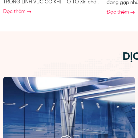
TRONG LĨNH VỰC CƠ KHÍ – Ô TÔ Xin chào
đang gặp nhữ
các anh/chị đang làm trong lĩnh vực Nhân
tập nhưng chỉ
Đọc thêm
Đọc thêm
sự, Tuyển dụng và HR Manager tại các
liên quan đế
doanh nghiệp sản xuất, cơ khí, ô tô và các
tiếp cận công 
công ty FDI. Chúng tôi là BAKO Technology
Ra trường nh
– đơn vị đào tạo chuyên sâu về thiết kế cơ
tuyển vị trí k
khí – ô tô, tập trung vào việc xây dựng
không có dự á
nguồn kỹ sư có năng...
DỊ