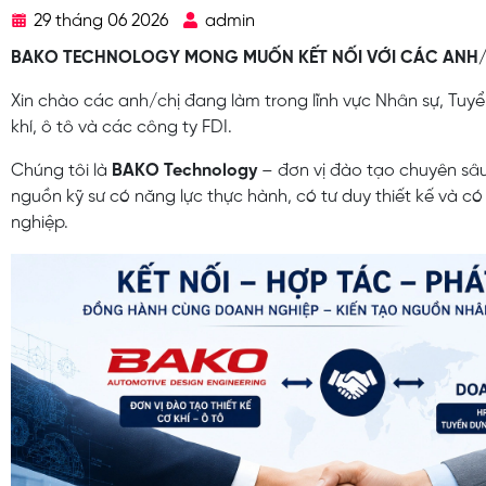
29 tháng 06 2026
admin
BAKO TECHNOLOGY MONG MUỐN KẾT NỐI VỚI CÁC ANH/C
Xin chào các anh/chị đang làm trong lĩnh vực Nhân sự, Tuy
khí, ô tô và các công ty FDI.
Chúng tôi là
BAKO Technology
– đơn vị đào tạo chuyên sâ
nguồn kỹ sư có năng lực thực hành, có tư duy thiết kế và c
nghiệp.