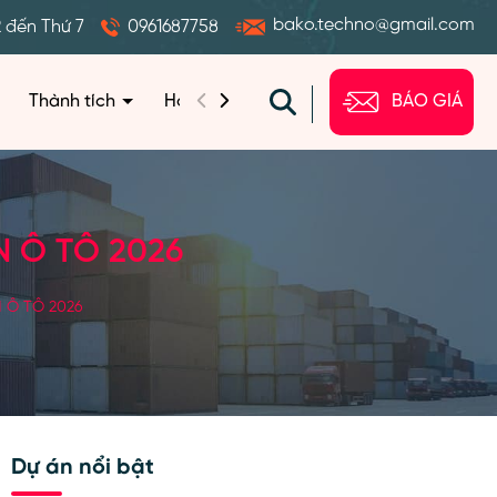
bako.techno@gmail.com
2 đến Thứ 7
0961687758
Thành tích
Hoạt động
Câu hỏi
Liên hệ
BÁO GIÁ
N Ô TÔ 2026
N Ô TÔ 2026
Dự án nổi bật