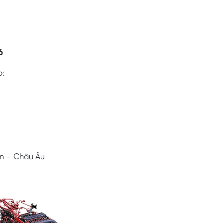
6
p:
àn – Châu Âu