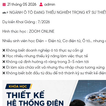
21 tháng 05 2026
admin
🚗⚡ NGÀNH Ô TÔ ĐANG THIẾU NGHIÊM TRỌNG KỸ SƯ THIẾT
Dự kiến Khai Giảng : 7/2026
Hình thức học : ZOOM ONLINE
Nhiều sinh viên học Điện – Điện tử, Cơ điện tử, Ô tô… nhưng 
❌ Không biết doanh nghiệp ô tô thực sự cần gì
❌ Học nhiều nhưng thiếu kỹ năng làm việc thực tế
❌ Không có định hướng rõ ràng trong 3–5 năm tới
❌ Đi làm sửa chữa vất vả nhưng thu nhập chưa tương xứng
❌ Không biết bắt đầu từ đâu để trở thành kỹ sư thiết kế điện