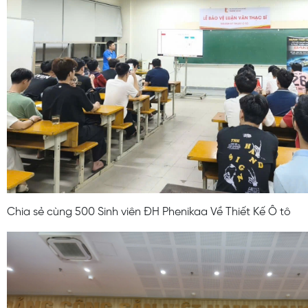
Chia sẻ cùng 500 Sinh viên ĐH Phenikaa Về Thiết Kế Ô tô