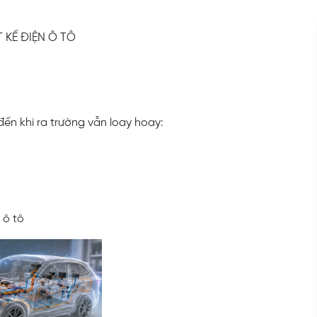
 KẾ ĐIỆN Ô TÔ
đến khi ra trường vẫn loay hoay:
 ô tô