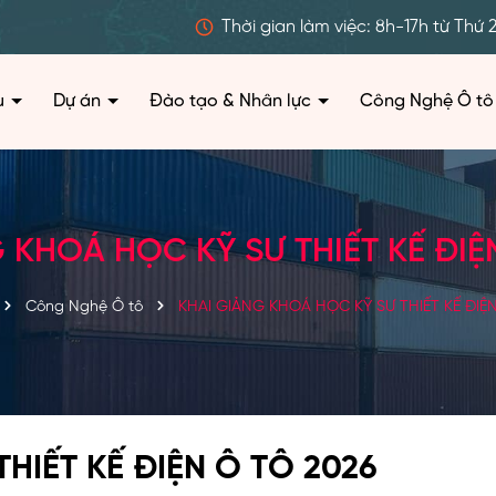
Thời gian làm việc: 8h-17h từ Thứ 
ệu
Dự án
Đào tạo & Nhân lực
Công Nghệ Ô tô
 KHOÁ HỌC KỸ SƯ THIẾT KẾ ĐIỆ
Công Nghệ Ô tô
KHAI GIẢNG KHOÁ HỌC KỸ SƯ THIẾT KẾ ĐIỆ
HIẾT KẾ ĐIỆN Ô TÔ 2026