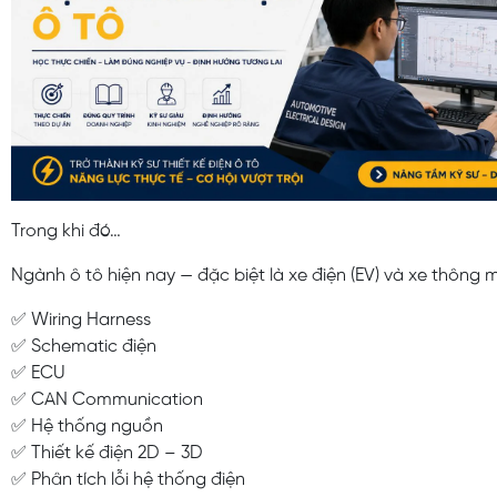
Trong khi đó…
Ngành ô tô hiện nay — đặc biệt là xe điện (EV) và xe thông m
✅ Wiring Harness
✅ Schematic điện
✅ ECU
✅ CAN Communication
✅ Hệ thống nguồn
✅ Thiết kế điện 2D – 3D
✅ Phân tích lỗi hệ thống điện