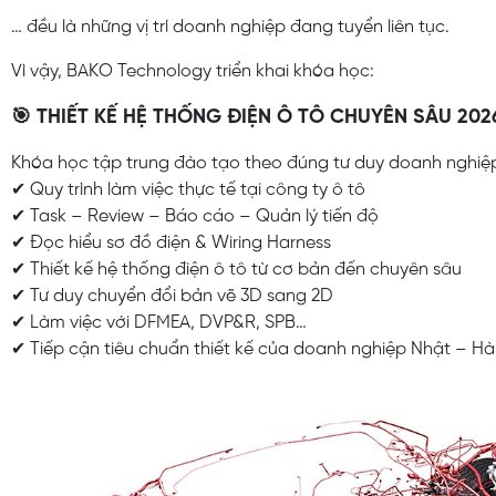
… đều là những vị trí doanh nghiệp đang tuyển liên tục.
Vì vậy, BAKO Technology triển khai khóa học:
🎯 THIẾT KẾ HỆ THỐNG ĐIỆN Ô TÔ CHUYÊN SÂU 202
Khóa học tập trung đào tạo theo đúng tư duy doanh nghiệ
✔ Quy trình làm việc thực tế tại công ty ô tô
✔ Task – Review – Báo cáo – Quản lý tiến độ
✔ Đọc hiểu sơ đồ điện & Wiring Harness
✔ Thiết kế hệ thống điện ô tô từ cơ bản đến chuyên sâu
✔ Tư duy chuyển đổi bản vẽ 3D sang 2D
✔ Làm việc với DFMEA, DVP&R, SPB…
✔ Tiếp cận tiêu chuẩn thiết kế của doanh nghiệp Nhật – H