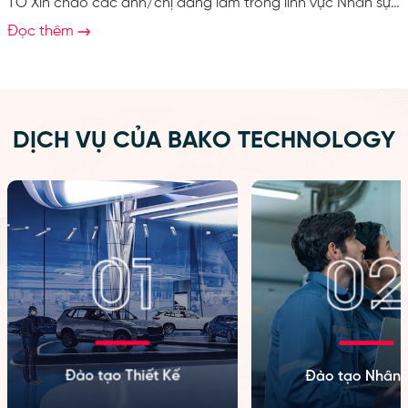
TÔ Xin chào các anh/chị đang làm trong lĩnh vực Nhân sự,
Tuyển dụng và HR Manager tại các doanh nghiệp sản
Đọc thêm
xuất, cơ khí, ô tô và các công ty FDI. Chúng tôi là BAKO
Technology – đơn vị đào tạo chuyên sâu về thiết kế cơ khí
– ô tô, tập trung vào việc xây dựng nguồn kỹ sư có năng...
DỊCH VỤ CỦA BAKO TECHNOLOGY
Đào tạo Thiết Kế
Đào tạo Nhân 