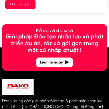
Gửi thông tin
Kết nối với chúng tôi
Giải pháp Đào tạo nhân lực và phát
triển dự án, tất cả gói gọn trong
một cú nhấp chuột !
Liên hệ ngay
Đơn vị cung cấp giải pháp đào tạo & phát triển nhân lực
thiết kế – kỹ sư CHẤT LƯỢNG CAO . Chúng tôi đồng hành